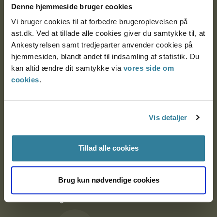
Denne hjemmeside bruger cookies
9000 Aalborg
Vi bruger cookies til at forbedre brugeroplevelsen på
ast.dk. Ved at tillade alle cookies giver du samtykke til, at
Ankestyrelsen samt tredjeparter anvender cookies på
Ankestyrelsen Aalborg
hjemmesiden, blandt andet til indsamling af statistik. Du
kan altid ændre dit samtykke via
vores side om
Ankestyrelsen København
cookies
.
EAN: 57 98 000 35 48 21
Vis detaljer
CVR: 1007 4002
Tillad alle cookies
Om Ankestyrelsen
Brug kun nødvendige cookies
Om Ankestyrelsen
Blanketter og kontaktformularer