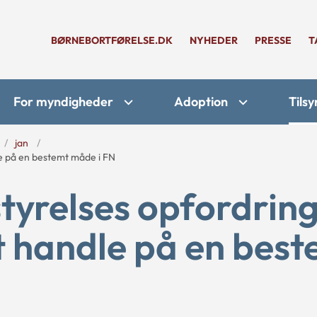
BØRNEBORTFØRELSE.DK
NYHEDER
PRESSE
T
For myndigheder
Adoption
Tilsy
jan
e på en bestemt måde i FN
relses opfordring 
t handle på en best