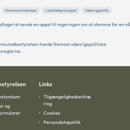
Kommunal interesse
Lokalitetsprincippet
Udenrigspolitik
aget at sende en appel til regeringen om at stemme for en vå
mmunalbestyrelsen havde fremsat udenrigspolitiske
sreglerne.
styrelsen
Links
styrelsen
Tilgængelighedserklæ
ring
er og
formularer
Cookies
Persondatapolitik