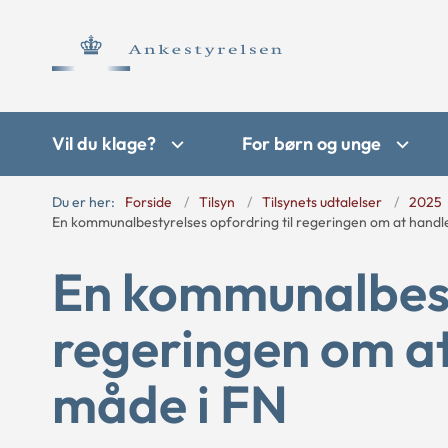
Vil du klage?
For børn og unge
Du er her:
Forside
Tilsyn
Tilsynets udtalelser
2025
En kommunalbestyrelses opfordring til regeringen om at handl
En kommunalbesty
regeringen om a
måde i FN