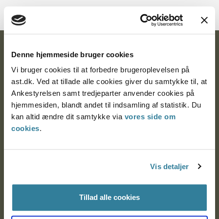
Ankestyrelsen
Denne hjemmeside bruger cookies
Vi bruger cookies til at forbedre brugeroplevelsen på
Postadresse:
ast.dk. Ved at tillade alle cookies giver du samtykke til, at
Nytorv 7, 2. sal
Ankestyrelsen samt tredjeparter anvender cookies på
9000 Aalborg
hjemmesiden, blandt andet til indsamling af statistik. Du
kan altid ændre dit samtykke via
vores side om
cookies
.
Ankestyrelsen Aalborg
Vis detaljer
Ankestyrelsen København
Tillad alle cookies
EAN: 57 98 000 35 48 21