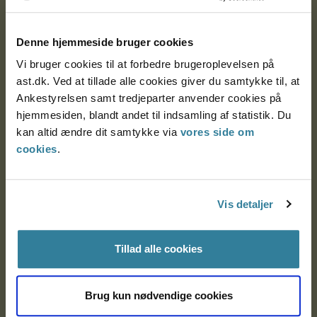
Ankestyrelsen
Postadresse:
Denne hjemmeside bruger cookies
Nytorv 7, 2. sal
Vi bruger cookies til at forbedre brugeroplevelsen på
9000 Aalborg
ast.dk. Ved at tillade alle cookies giver du samtykke til, at
Ankestyrelsen samt tredjeparter anvender cookies på
hjemmesiden, blandt andet til indsamling af statistik. Du
kan altid ændre dit samtykke via
vores side om
Ankestyrelsen Aalborg
cookies
.
Ankestyrelsen København
Vis detaljer
EAN: 57 98 000 35 48 21
CVR: 1007 4002
Tillad alle cookies
Brug kun nødvendige cookies
Om Ankestyrelsen