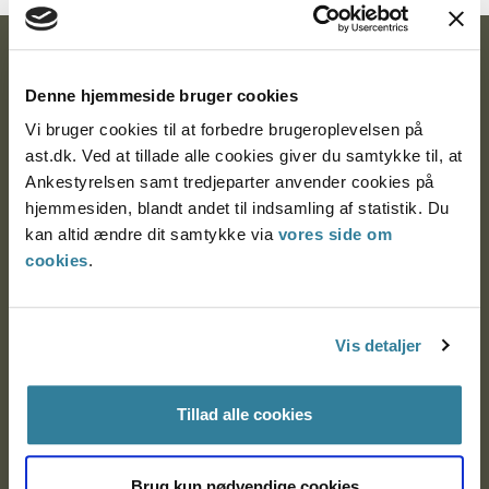
Ankestyrelsen
Denne hjemmeside bruger cookies
Postadresse:
Vi bruger cookies til at forbedre brugeroplevelsen på
Nytorv 7, 2. sal
ast.dk. Ved at tillade alle cookies giver du samtykke til, at
9000 Aalborg
Ankestyrelsen samt tredjeparter anvender cookies på
hjemmesiden, blandt andet til indsamling af statistik. Du
kan altid ændre dit samtykke via
vores side om
cookies
.
Ankestyrelsen Aalborg
Ankestyrelsen København
Vis detaljer
EAN: 57 98 000 35 48 21
Tillad alle cookies
CVR: 1007 4002
Brug kun nødvendige cookies