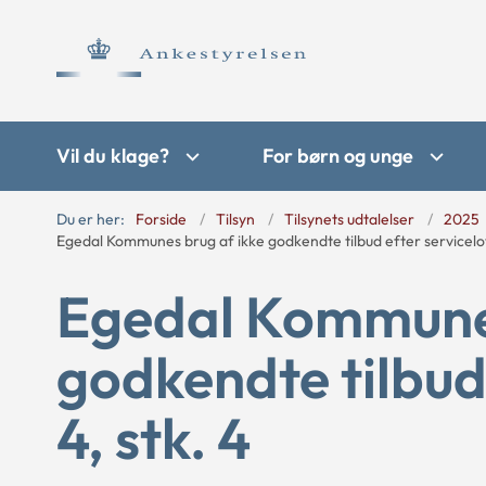
Vil du klage?
For børn og unge
Du er her:
Forside
Tilsyn
Tilsynets udtalelser
2025
Egedal Kommunes brug af ikke godkendte tilbud efter servicelove
Egedal Kommunes
godkendte tilbud
4, stk. 4