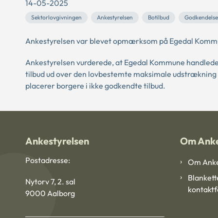
14-05-2025
Sektorlovgivningen
Ankestyrelsen
Botilbud
Godkendelse
Ankestyrelsen var blevet opmærksom på Egedal Kommunes
Ankestyrelsen vurderede, at Egedal Kommune handlede i 
tilbud ud over den lovbestemte maksimale udstrækning på
placerer borgere i ikke godkendte tilbud.
Ankestyrelsen
Om Anke
Postadresse:
Om Anke
Blankett
Nytorv 7, 2. sal
kontakt
9000 Aalborg