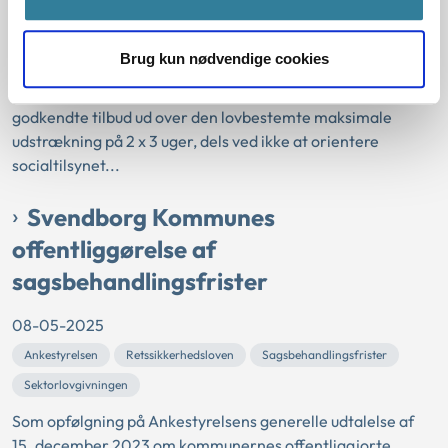
Kommunes brug af ikke godkendte tilbud efter
servicelovens § 4, stk. 4.
Brug kun nødvendige cookies
Ankestyrelsen vurderede, at Egedal Kommune handlede i
strid med lovgivningen ved dels at placere borgere i ikke
godkendte tilbud ud over den lovbestemte maksimale
udstrækning på 2 x 3 uger, dels ved ikke at orientere
socialtilsynet...
Svendborg Kommunes
offentliggørelse af
sagsbehandlingsfrister
08-05-2025
Ankestyrelsen
Retssikkerhedsloven
Sagsbehandlingsfrister
Sektorlovgivningen
Som opfølgning på Ankestyrelsens generelle udtalelse af
15. december 2023 om kommunernes offentliggjorte