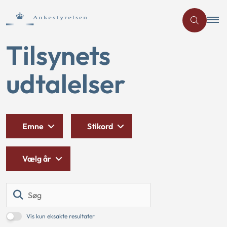
Tilsynets
udtalelser
Emne
Stikord
Vælg år
Søg
Vis kun eksakte resultater