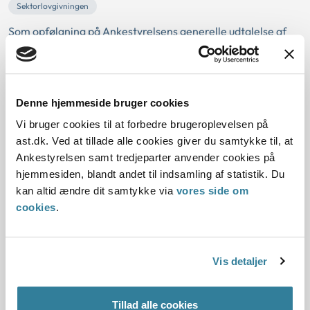
Sektorlovgivningen
Som opfølgning på Ankestyrelsens generelle udtalelse af
15. december 2023 om kommunernes offentliggjorte
sagsbehandlingsfrister efter retssikkerhedslovens § 3, stk.
2, har Ankestyrelsen foretaget en stikprøvekontrol af
udvalgte kommuners offentliggørelse af
Denne hjemmeside bruger cookies
sagsbehandlingsfrister, herunder Faxe Kommune.
Vi bruger cookies til at forbedre brugeroplevelsen på
Ankestyrelsen vurderede på baggrund af Faxe...
ast.dk. Ved at tillade alle cookies giver du samtykke til, at
Ankestyrelsen samt tredjeparter anvender cookies på
Egedal Kommunes brug af ikke
hjemmesiden, blandt andet til indsamling af statistik. Du
godkendte tilbud efter servicelovens §
kan altid ændre dit samtykke via
vores side om
4, stk. 4
cookies
.
14-05-2025
Vis detaljer
Ankestyrelsen
Sektorlovgivningen
Botilbud
Godkendelse
Opholdssted
Serviceloven
Tillad alle cookies
Ankestyrelsen var blevet opmærksom på Egedal