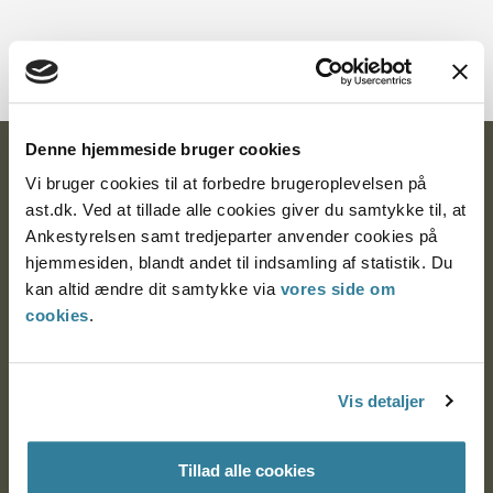
Denne hjemmeside bruger cookies
Ankestyrelsen
Vi bruger cookies til at forbedre brugeroplevelsen på
ast.dk. Ved at tillade alle cookies giver du samtykke til, at
Postadresse:
Ankestyrelsen samt tredjeparter anvender cookies på
Nytorv 7, 2. sal
hjemmesiden, blandt andet til indsamling af statistik. Du
9000 Aalborg
kan altid ændre dit samtykke via
vores side om
cookies
.
Ankestyrelsen Aalborg
Vis detaljer
Ankestyrelsen København
Tillad alle cookies