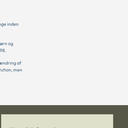
nge inden
børn og
 98.
 ændring af
tution, men