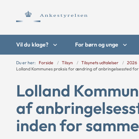
Vil du klage?
For børn og unge
Du er her:
Forside
Tilsyn
Tilsynets udtalelser
2026
Lolland Kommunes praksis for ændring af anbringelsessted for 
Lolland Kommune
af anbringelsess
inden for samme 