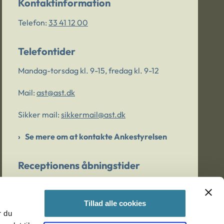
Kontaktinformation
Telefon:
33 41 12 00
Telefontider
Mandag-torsdag kl. 9-15, fredag kl. 9-12
Mail:
ast@ast.dk
Sikker mail:
sikkermail@ast.dk
Se mere om at kontakte Ankestyrelsen
Receptionens åbningstider
Mandag-torsdag kl. 9-15, fredag kl. 9-13
Tillad alle cookies
r du
Er du bekymret for et barn/en ung?