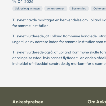
14-04-2026
Sektorlovgivningen
Ankestyrelsen
Barnets lov
Opholdss
Tilsynet havde modtaget en henvendelse om Lolland Ko
for samme institution.
Tilsynet vurderede, at Lolland Kommune handlede i strid
unge til en ny adresse inden for samme institution som e
Tilsynet vurderede også, at Lolland Kommune skulle fore
anbringelsessted, hvis barnet flyttede til en anden afd
indholdet af tilbuddet ændrede sig markant for eksempel
Ankestyrelsen
Om Anke