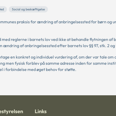
ted
Social og beskæftigelse
mmunes praksis for ændring af anbringelsessted for børn og u
 med reglerne i barnets lov ved ikke at behandle flytningen af 
n ændring af anbringelsessted efter barnets lov §§ 97, stk. 2 og
tage en konkret og individuel vurdering af, om der var tale om
eling men fysisk forblev på samme adresse inden for samme insti
 i forbindelse med øget behov for støtte.
styrelsen
Links