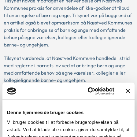
Tilsynet havde modtaget en henvendelse om Næstved
Kommunes praksis for anvendelse af ikke-godkendt tilbud
til anbringelse af børn og unge. Tilsynet var på baggrund af
en artikel også blevet opmærksom på Næstved Kommunes
praksis for anbringelse af børn og unge med omfattende
behov på egne værelser, kollegier eller kollegielignende
børne- og ungehjem.
Tilsynet vurderede, at Næstved Kommune handlede i strid
med reglerne i barnets lov ved at anbringe børn og unge
med omfattende behov på egne værelser, kollegier eller
kollegielignende børne- og ungehjem.
Tilsynet vurderede også, at Næstved Kommune handlede i
strid med barnets lov ved at anbringe børn og unge i ikke-
godkendte tilbud ud over den lovbestemte maksimale
Denne hjemmeside bruger cookies
udstrækning på tre uger samt eventuelt forlængelse på
Vi bruger cookies til at forbedre brugeroplevelsen på
yderligere tre uger.
ast.dk. Ved at tillade alle cookies giver du samtykke til, at
Ankestyrelsen samt tredjeparter anvender cookies på