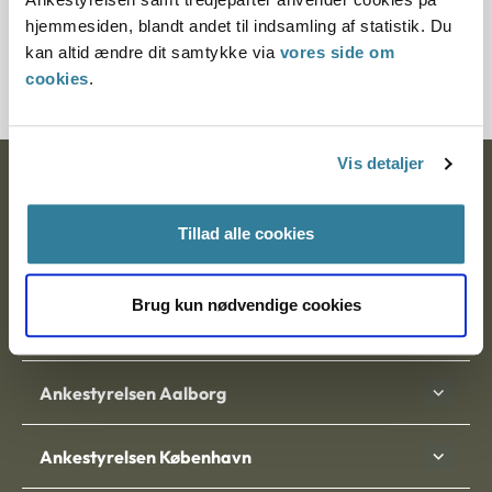
hjemmesiden, blandt andet til indsamling af statistik. Du
Download PDF
kan altid ændre dit samtykke via
vores side om
cookies
.
Vis detaljer
Ankestyrelsen
Postadresse:
Tillad alle cookies
Nytorv 7, 2. sal
Brug kun nødvendige cookies
9000 Aalborg
Ankestyrelsen Aalborg
Ankestyrelsen København