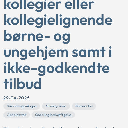
kollegier eller
kollegielignende
børne- og
ungehjem samt i
ikke-godkendte
tilbud
29-04-2026
Sektorlovgivningen
Ankestyrelsen
Barnets lov
Opholdssted
Social og beskæftigelse