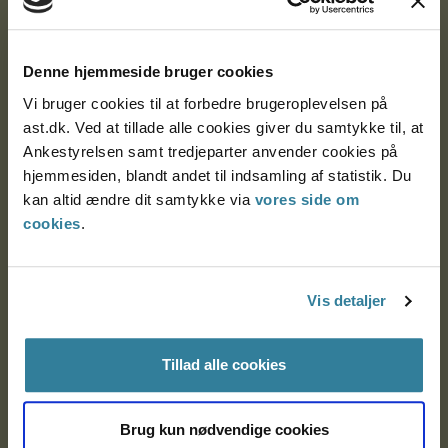
Ankestyrelsen
Postadresse:
Denne hjemmeside bruger cookies
Vi bruger cookies til at forbedre brugeroplevelsen på
Nytorv 7, 2. sal
ast.dk. Ved at tillade alle cookies giver du samtykke til, at
9000 Aalborg
Ankestyrelsen samt tredjeparter anvender cookies på
hjemmesiden, blandt andet til indsamling af statistik. Du
kan altid ændre dit samtykke via
vores side om
Ankestyrelsen Aalborg
cookies
.
Ankestyrelsen København
Vis detaljer
EAN: 57 98 000 35 48 21
Tillad alle cookies
CVR: 1007 4002
Brug kun nødvendige cookies