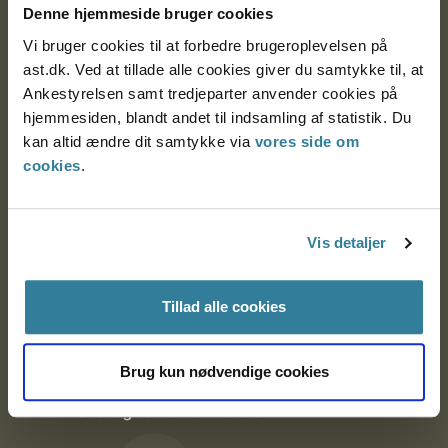
Denne hjemmeside bruger cookies
9000 Aalborg
Vi bruger cookies til at forbedre brugeroplevelsen på
ast.dk. Ved at tillade alle cookies giver du samtykke til, at
Ankestyrelsen samt tredjeparter anvender cookies på
Ankestyrelsen Aalborg
hjemmesiden, blandt andet til indsamling af statistik. Du
kan altid ændre dit samtykke via
vores side om
Ankestyrelsen København
cookies
.
EAN: 57 98 000 35 48 21
Vis detaljer
CVR: 1007 4002
Tillad alle cookies
Om Ankestyrelsen
Brug kun nødvendige cookies
Om Ankestyrelsen
Blanketter og kontaktformularer