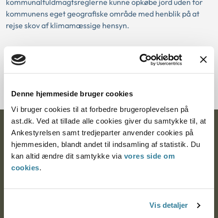
kommunalfuldmagtsreglerne kunne opkøbe jord uden for
kommunens eget geografiske område med henblik på at
rejse skov af klimamæssige hensyn.
Download PDF
Denne hjemmeside bruger cookies
Vi bruger cookies til at forbedre brugeroplevelsen på
ast.dk. Ved at tillade alle cookies giver du samtykke til, at
Ankestyrelsen
Ankestyrelsen samt tredjeparter anvender cookies på
hjemmesiden, blandt andet til indsamling af statistik. Du
Postadresse:
kan altid ændre dit samtykke via
vores side om
cookies
.
Nytorv 7, 2. sal
9000 Aalborg
Vis detaljer