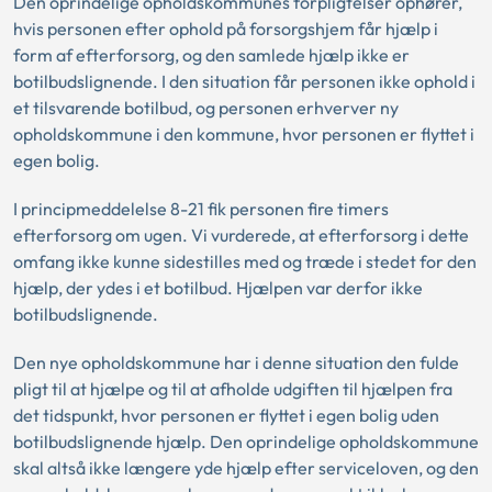
Den oprindelige opholdskommunes forpligtelser ophører,
hvis personen efter ophold på forsorgshjem får hjælp i
form af efterforsorg, og den samlede hjælp ikke er
botilbudslignende. I den situation får personen ikke ophold i
et tilsvarende botilbud, og personen erhverver ny
opholdskommune i den kommune, hvor personen er flyttet i
egen bolig.
I principmeddelelse 8-21 fik personen fire timers
efterforsorg om ugen. Vi vurderede, at efterforsorg i dette
omfang ikke kunne sidestilles med og træde i stedet for den
hjælp, der ydes i et botilbud. Hjælpen var derfor ikke
botilbudslignende.
Den nye opholdskommune har i denne situation den fulde
pligt til at hjælpe og til at afholde udgiften til hjælpen fra
det tidspunkt, hvor personen er flyttet i egen bolig uden
botilbudslignende hjælp. Den oprindelige opholdskommune
skal altså ikke længere yde hjælp efter serviceloven, og den