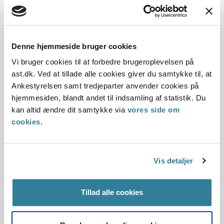
andre love består, så længe personen har ophold i
det pågældende tilbud, et tilsvarende botilbud eller
et veterantilbud. Hvis personen har haft ophold på et
forsorgshjem, gælder pligten dog, indtil personen
Denne hjemmeside bruger cookies
erhverver ny opholdskommune.
Vi bruger cookies til at forbedre brugeroplevelsen på
ast.dk. Ved at tillade alle cookies giver du samtykke til, at
Det fremgår af retssikkerhedslovens § 9, stk. 8, og §
Ankestyrelsen samt tredjeparter anvender cookies på
9 c, stk. 10.
hjemmesiden, blandt andet til indsamling af statistik. Du
Tilsvarende botilbud er de tilbud, der fremgår af
kan altid ændre dit samtykke via
vores side om
retssikkerhedslovens § 9, stk. 7, og stk. 9.
cookies
.
Tilsvarende botilbud kan være ophold i egen bolig,
hvis opholdet træder i stedet for og kan sidestilles
Vis detaljer
med ophold i fx midlertidigt eller længerevarende
botilbud. Læs om botilbudslignende hjælp i næste
afsnit.
Tillad alle cookies
Se retssikkerhedslovens § 9 og § 9 c