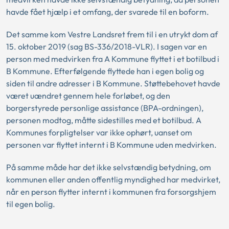
havde fået hjælp i et omfang, der svarede til en boform.
Det samme kom Vestre Landsret frem til i en utrykt dom af
15. oktober 2019 (sag BS-336/2018-VLR). I sagen var en
person med medvirken fra A Kommune flyttet i et botilbud i
B Kommune. Efterfølgende flyttede han i egen bolig og
siden til andre adresser i B Kommune. Støttebehovet havde
været uændret gennem hele forløbet, og den
borgerstyrede personlige assistance (BPA-ordningen),
personen modtog, måtte sidestilles med et botilbud. A
Kommunes forpligtelser var ikke ophørt, uanset om
personen var flyttet internt i B Kommune uden medvirken.
På samme måde har det ikke selvstændig betydning, om
kommunen eller anden offentlig myndighed har medvirket,
når en person flytter internt i kommunen fra forsorgshjem
til egen bolig.