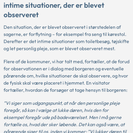
intime situationer, der er blevet
observeret
Den situation, der er blevet observeret i størstedelen af
sagerne, er forflytning – for eksempel fra seng til kørestol.
Derefter er det intime situationer som toiletbesøg, tøjskifte
og let personlig pleje, som er blevet observeret mest.
Flere af de kommuner, vi har talt med, fortæller, at de forud
for observationen er i dialog med borgeren og eventuelle
pårørende om, hvilke situationer de skal observere, og hvor
de fysisk skal være placeret i hjemmet. En visitator
fortæller, hvordan de forsøger at tage hensyn til borgeren:
”Vi siger som udgangspunkt, at når den personlige pleje
foregår, så kan I vælge at lukke døren, hvis den for
eksempel foregår ude på badeværelset. Men I må gerne
fortælle os, hvad der sker løbende. Det kan også være, at
pårørende siger til os, inden vi kommer: ”Vi lukker døren til