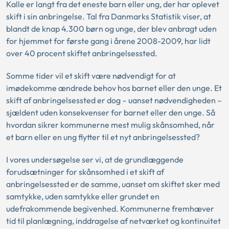
Kalle er langt fra det eneste barn eller ung, der har oplevet
skift i sin anbringelse. Tal fra Danmarks Statistik viser, at
blandt de knap 4.300 børn og unge, der blev anbragt uden
for hjemmet for første gang i årene 2008-2009, har lidt
over 40 procent skiftet anbringelsessted.
Somme tider vil et skift være nødvendigt for at
imødekomme ændrede behov hos barnet eller den unge. Et
skift af anbringelsessted er dog – uanset nødvendigheden –
sjældent uden konsekvenser for barnet eller den unge. Så
hvordan sikrer kommunerne mest mulig skånsomhed, når
et barn eller en ung flytter til et nyt anbringelsessted?
I vores undersøgelse ser vi, at de grundlæggende
forudsætninger for skånsomhed i et skift af
anbringelsessted er de samme, uanset om skiftet sker med
samtykke, uden samtykke eller grundet en
udefrakommende begivenhed. Kommunerne fremhæver
tid til planlægning, inddragelse af netværket og kontinuitet