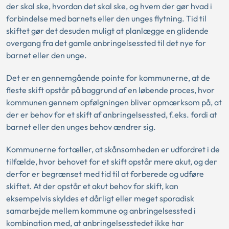
der skal ske, hvordan det skal ske, og hvem der gør hvad i
forbindelse med barnets eller den unges flytning. Tid til
skiftet gør det desuden muligt at planlægge en glidende
overgang fra det gamle anbringelsessted til det nye for
barnet eller den unge.
Det er en gennemgående pointe for kommunerne, at de
fleste skift opstår på baggrund af en løbende proces, hvor
kommunen gennem opfølgningen bliver opmærksom på, at
der er behov for et skift af anbringelsessted, f.eks. fordi at
barnet eller den unges behov ændrer sig.
Kommunerne fortæller, at skånsomheden er udfordret i de
tilfælde, hvor behovet for et skift opstår mere akut, og der
derfor er begrænset med tid til at forberede og udføre
skiftet. At der opstår et akut behov for skift, kan
eksempelvis skyldes et dårligt eller meget sporadisk
samarbejde mellem kommune og anbringelsessted i
kombination med, at anbringelsesstedet ikke har