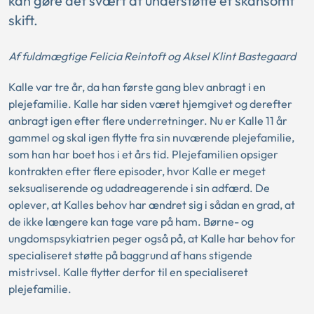
kan gøre det svært at understøtte et skånsomt
skift.
Af fuldmægtige Felicia Reintoft og Aksel Klint Bastegaard
Kalle var tre år, da han første gang blev anbragt i en
plejefamilie. Kalle har siden været hjemgivet og derefter
anbragt igen efter flere underretninger. Nu er Kalle 11 år
gammel og skal igen flytte fra sin nuværende plejefamilie,
som han har boet hos i et års tid. Plejefamilien opsiger
kontrakten efter flere episoder, hvor Kalle er meget
seksualiserende og udadreagerende i sin adfærd. De
oplever, at Kalles behov har ændret sig i sådan en grad, at
de ikke længere kan tage vare på ham. Børne- og
ungdomspsykiatrien peger også på, at Kalle har behov for
specialiseret støtte på baggrund af hans stigende
mistrivsel. Kalle flytter derfor til en specialiseret
plejefamilie.