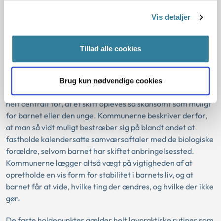
unge.
Vis detaljer
Genkendelighed i barnets hverdag før
Tillad alle cookies
og efter skiftet understøtter
skånsomhed
Brug kun nødvendige cookies
Alle kommuner fremhæver faste holdepunkter som noget
helt centralt for, at et skift opleves så skånsomt som muligt
for barnet eller den unge. Kommunerne beskriver derfor,
at man så vidt muligt bestræber sig på blandt andet at
fastholde kalendersatte samværsaftaler med de biologiske
forældre, selvom barnet har skiftet anbringelsessted.
Kommunerne lægger altså vægt på vigtigheden af at
opretholde en vis form for stabilitet i barnets liv, og at
barnet får at vide, hvilke ting der ændres, og hvilke der ikke
gør.
De faste holdepunkter gælder helt lavpraktiske rutiner som