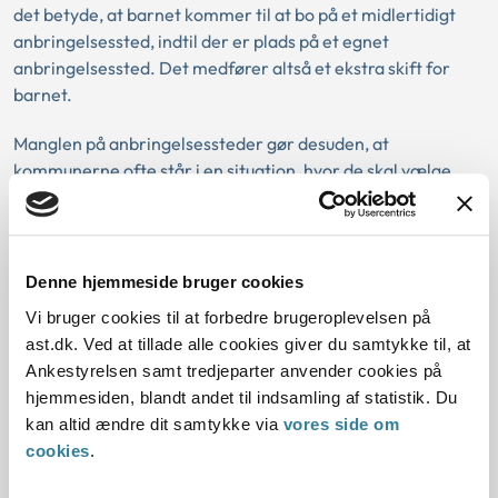
det betyde, at barnet kommer til at bo på et midlertidigt
anbringelsessted, indtil der er plads på et egnet
anbringelsessted. Det medfører altså et ekstra skift for
barnet.
Manglen på anbringelsessteder gør desuden, at
kommunerne ofte står i en situation, hvor de skal vælge
mellem det gode skoletilbud og det rette anbringelsessted,
da det er usandsynligt, at begge krav kan opfyldes. I
interviewene ser vi, at det typisk vil være
anbringelsesstedet, der prioriteres højest, hvorfor barnet i
Denne hjemmeside bruger cookies
mange tilfælde også kan være nødt til at skifte skole ved et
Vi bruger cookies til at forbedre brugeroplevelsen på
skift af anbringelsessted. Skoleskiftet bliver derved endnu
ast.dk. Ved at tillade alle cookies giver du samtykke til, at
et skift i barnets liv og relationer.
Ankestyrelsen samt tredjeparter anvender cookies på
hjemmesiden, blandt andet til indsamling af statistik. Du
I undersøgelsen ser vi altså flere forhold, som kommunerne
kan altid ændre dit samtykke via
vores side om
oplever kan udfordre skånsomheden i skiftet. I
cookies
.
undersøgelsen fortæller kommunerne dog også om, hvad,
de oplever, gør skiftet mere skånsomt for barnet eller den