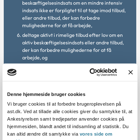
beskæftigelsesindsats om en mindre intensiv
indsats ikke er forpligtet til at tage imod tilbud,
eller andre tilbud, der kan forbedre
mulighederne for at få arbejde,
deltage aktivt i rimelige tilbud efter lov om en
aktiv beskæftigelsesindsats eller andre tilbud,
der kan forbedre mulighederne for at få
arbejde, og
registrere cv-oplysninger på Jobnet efter
kapitel 6 i lov om en aktiv
beskæftigelsesindsats, senest 3 uger efter
personen har opnået ret til ledighedsydelse.
Denne hjemmeside bruger cookies
Stk. 2.
Opstår der tvivl om en persons rådighed, skal
Vi bruger cookies til at forbedre brugeroplevelsen på
kommunen afprøve denne. Det kan ske ved at
ast.dk. Ved at tillade alle cookies giver du samtykke til, at
anvende tilbud efter kapitel 11 eller 14 i lov om en
Ankestyrelsen samt tredjeparter anvender cookies på
aktiv beskæftigelsesindsats.
hjemmesiden, blandt andet til indsamling af statistik. Du
kan altid ændre dit samtykke via
vores side om