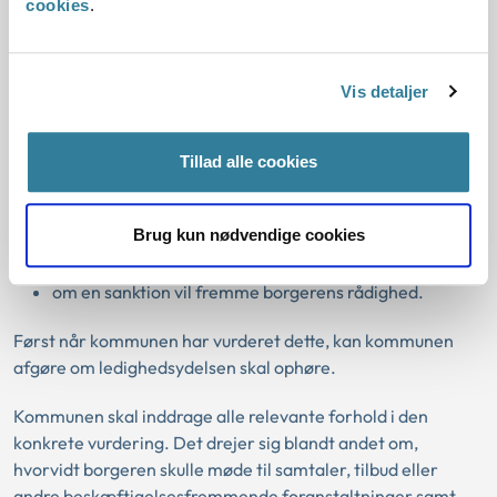
cookies
.
Tvivl om rådighed
Hvis der i kommunen opstår tvivl om, hvorvidt en borger
Vis detaljer
står til rådighed, skal kommunen altid konkret vurdere:
Tillad alle cookies
om borgeren har en rimelig grund til ikke at opfylde sin
rådighedspligt,
om der foreligger andre forhold end de rimelige
Brug kun nødvendige cookies
grunde, og
om en sanktion vil fremme borgerens rådighed.
Først når kommunen har vurderet dette, kan kommunen
afgøre om ledighedsydelsen skal ophøre.
Kommunen skal inddrage alle relevante forhold i den
konkrete vurdering. Det drejer sig blandt andet om,
hvorvidt borgeren skulle møde til samtaler, tilbud eller
andre beskæftigelsesfremmende foranstaltninger samt