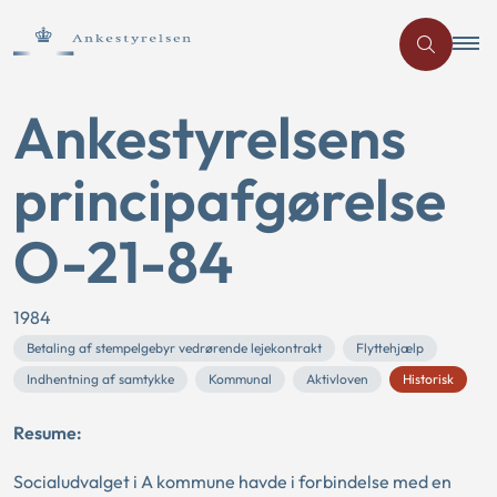
Ankestyrelsens
principafgørelse
O-21-84
1984
Betaling af stempelgebyr vedrørende lejekontrakt
Flyttehjælp
Indhentning af samtykke
Kommunal
Aktivloven
Historisk
Resume:
Socialudvalget i A kommune havde i forbindelse med en