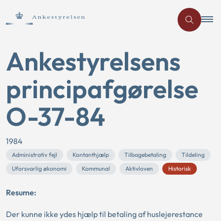
Ankestyrelsens
principafgørelse
O-37-84
1984
Administrativ fejl
Kontanthjælp
Tilbagebetaling
Tildeling
Uforsvarlig økonomi
Kommunal
Aktivloven
Historisk
Resume:
Der kunne ikke ydes hjælp til betaling af huslejerestance