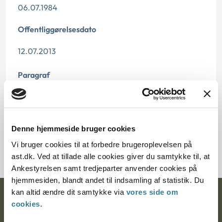
06.07.1984
Offentliggørelsesdato
12.07.2013
Paragraf
§ 26 § 37 § 46 § 40 § 49
Journalnummer
Denne hjemmeside bruger cookies
11249-83
Vi bruger cookies til at forbedre brugeroplevelsen på
ast.dk. Ved at tillade alle cookies giver du samtykke til, at
Ankestyrelsen samt tredjeparter anvender cookies på
hjemmesiden, blandt andet til indsamling af statistik. Du
kan altid ændre dit samtykke via
vores side om
Ankestyrelsen
cookies
.
Postadresse: