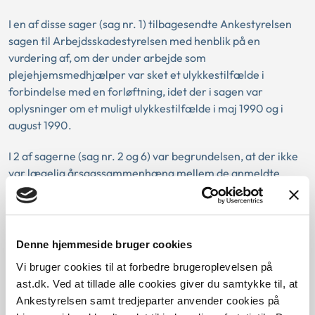
I en af disse sager (sag nr. 1) tilbagesendte Ankestyrelsen
sagen til Arbejdsskadestyrelsen med henblik på en
vurdering af, om der under arbejde som
plejehjemsmedhjælper var sket et ulykkestilfælde i
forbindelse med en forløftning, idet der i sagen var
oplysninger om et muligt ulykkestilfælde i maj 1990 og i
august 1990.
I 2 af sagerne (sag nr. 2 og 6) var begrundelsen, at der ikke
var lægelig årsagssammenhæng mellem de anmeldte
lidelser og arbejdet, idet ryglidelserne var opstået flere år
efter ophør med rygbelastende arbejde.
I en af disse sager (sag nr. 4) anerkendte Ankestyrelsen et i
Denne hjemmeside bruger cookies
1981 anmeldt rygtilfælde, hvor pågældende i forbindelse
Vi bruger cookies til at forbedre brugeroplevelsen på
med arbejde med en lufthammer var kommet til skade.
ast.dk. Ved at tillade alle cookies giver du samtykke til, at
Pågældendes ryggener var opstået i tilslutning til dette
Ankestyrelsen samt tredjeparter anvender cookies på
ulykkestilfælde. Spørgsmålet om evt. anerkendelse som