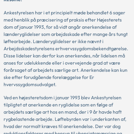
Ankestyrelsen har i et principielt møde behandlet 6 sager
med henblik på præcisering af praksis efter Højesterets
dom af januar 1993, for så vidt angår anerkendelse af
lænderyglidelser som arbejdsskade efter mange års tungt
løftearbejde. Lænderyglidelser er ikke nævnt i
Arbejdsskadestyrelsens erhvervssygdomsbekendtgørelse.
Disse lidelser kan derfor kun anerkendes, når lidelsen må
anses for udelukkende eller i overvejende grad at være
forårsaget af arbejdets særlige art. Anerkendelse kan kun
ske efter forudgående forelæggelse for Er
hvervssygdomsudvalget.
Ved en højesteretsdom i januar 1993 blev Ankestyrelsen
tilpligtet at anerkende en ryglidelse som en følge af
arbejdets særlige art hos en mand, der i 9 år havde haft
rygbelastende arbejde. Løftebyrden var i underkanten af,
hvad der normalt kræves til anerkendelse. Der var dog
reduktionsfaktorer med hensyn til uhensigtsmæssige og