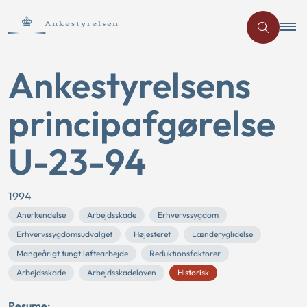
Ankestyrelsens
principafgørelse
U-23-94
1994
Anerkendelse
Arbejdsskade
Erhvervssygdom
Erhvervssygdomsudvalget
Højesteret
Lænderyglidelse
Mangeårigt tungt løftearbejde
Reduktionsfaktorer
Arbejdsskade
Arbejdsskadeloven
Historisk
Resume: