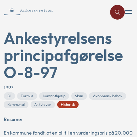
Ankestyrelsens
principafgørelse
O-8-97
1997
Bil
Formue
Kontanthjælp
Skøn
Økonomisk behov
Kommunal
Aktivloven
Historisk
Resume:
En kommune fandt, at en bil til en vurderingspris på 20.000