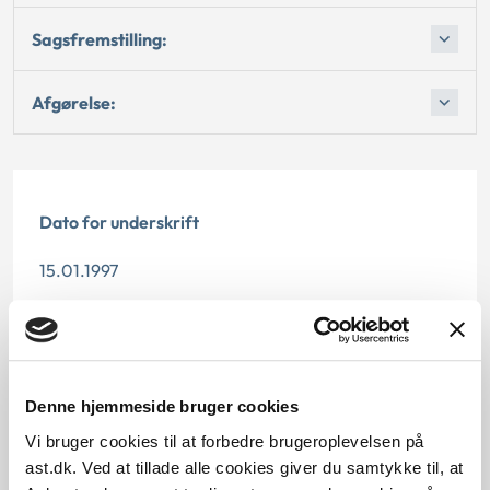
Sagsfremstilling:
Afgørelse:
Dato for underskrift
15.01.1997
Offentliggørelsesdato
12.07.2013
Denne hjemmeside bruger cookies
Paragraf
Vi bruger cookies til at forbedre brugeroplevelsen på
§ 26 § 37 § 15 § 39
ast.dk. Ved at tillade alle cookies giver du samtykke til, at