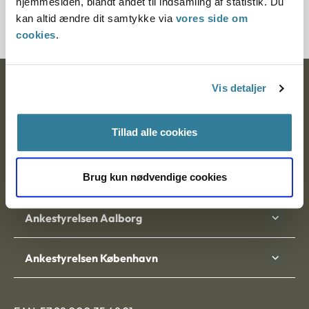
hjemmesiden, blandt andet til indsamling af statistik. Du
701514-96
kan altid ændre dit samtykke via
vores side om
cookies
.
Ankestyrelsen
Vis detaljer
Postadresse:
Tillad alle cookies
Nytorv 7, 2. sal
9000 Aalborg
Brug kun nødvendige cookies
Ankestyrelsen Aalborg
Ankestyrelsen København