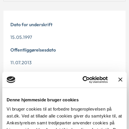
Dato for underskrift
15.05.1997
Offentliggørelsesdato
11.07.2013
Denne principafgørelse er kasseret den 2. april
2013, da den er erstattet af principafgørelse 43-13.
Paragraf
Denne hjemmeside bruger cookies
§ 27 § 22
Vi bruger cookies til at forbedre brugeroplevelsen på
ast.dk. Ved at tillade alle cookies giver du samtykke til, at
Journalnummer
Ankestyrelsen samt tredjeparter anvender cookies på