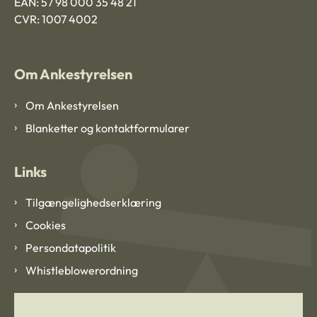
EAN: 57 98 000 35 48 21
CVR: 1007 4002
Om Ankestyrelsen
Om Ankestyrelsen
Blanketter og kontaktformularer
Links
Tilgængelighedserklæring
Cookies
Persondatapolitik
Whistleblowerordning