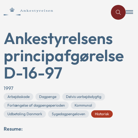
Ankestyrelsens
principafgørelse
D-16-97
1997
Arbejdsskade
Dagpenge
Delvis uarbejdsdygtig
Forlængelse af dagpengeperioden
Kommunal
Udbetaling Danmark
Sygedagpengeloven
Historisk
Resume: