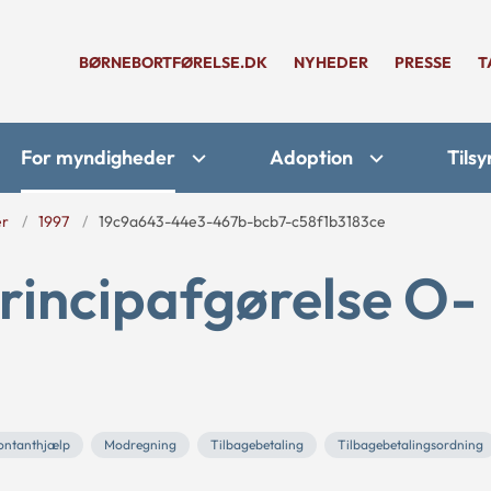
BØRNEBORTFØRELSE.DK
NYHEDER
PRESSE
T
For myndigheder
Adoption
Tilsy
er
1997
19c9a643-44e3-467b-bcb7-c58f1b3183ce
rincipafgørelse O-
ontanthjælp
Modregning
Tilbagebetaling
Tilbagebetalingsordning