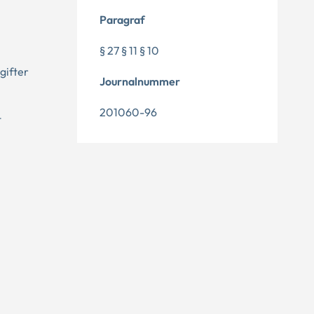
Paragraf
§ 27 § 11 § 10
gifter
Journalnummer
201060-96
t