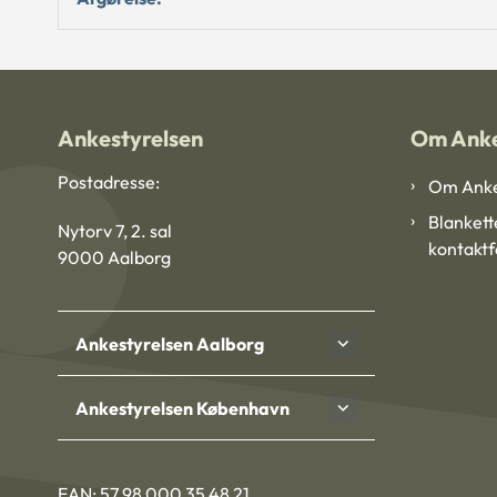
Ankestyrelsen
Om Anke
Postadresse:
Om Anke
Blankett
Nytorv 7, 2. sal
kontakt
9000 Aalborg
Ankestyrelsen Aalborg
Ankestyrelsen København
EAN: 57 98 000 35 48 21