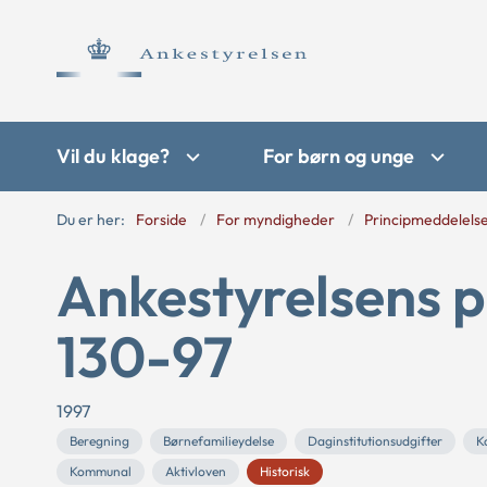
Vil du klage?
For børn og unge
Du er her:
Forside
For myndigheder
Principmeddelels
Ankestyrelsens p
130-97
1997
Beregning
Børnefamilieydelse
Daginstitutionsudgifter
K
Kommunal
Aktivloven
Historisk