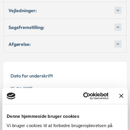
Vejledninger:
Sagsfremstilling:
Afgørelse:
Dato for underskrift
15.04.1997
Offentliggørelsesdato
12.07.2013
Denne hjemmeside bruger cookies
Vi bruger cookies til at forbedre brugeroplevelsen på
Paragraf