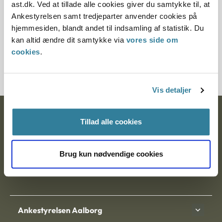
ast.dk. Ved at tillade alle cookies giver du samtykke til, at
§ 48 § 48
Ankestyrelsen samt tredjeparter anvender cookies på
hjemmesiden, blandt andet til indsamling af statistik. Du
Journalnummer
kan altid ændre dit samtykke via
vores side om
cookies
.
20136-95
Vis detaljer
Ankestyrelsen
Tillad alle cookies
Postadresse:
Brug kun nødvendige cookies
Nytorv 7, 2. sal
9000 Aalborg
Ankestyrelsen Aalborg