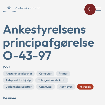
Ankestyrelsens
principafgørelse
O-43-97
1997
Ansøgningstidspunkt
Computer
Printer
Tidspunkt for hjælp
Tilbagevirkende kraft
Uddannelsesudgifter
Kommunal
Aktivloven
Historisk
Resume: