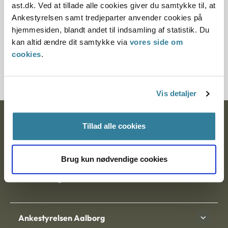
ast.dk. Ved at tillade alle cookies giver du samtykke til, at
Ankestyrelsen samt tredjeparter anvender cookies på
§ 48 § 48 § 58
hjemmesiden, blandt andet til indsamling af statistik. Du
Journalnummer
kan altid ændre dit samtykke via
vores side om
cookies
.
200672-97
Vis detaljer
Ankestyrelsen
Tillad alle cookies
Postadresse:
Brug kun nødvendige cookies
Nytorv 7, 2. sal
9000 Aalborg
Ankestyrelsen Aalborg