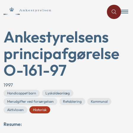
Ankestyrelsens
principafgørelse
O-161-97
1997
Handicappet barn
Lyskaldeanlæg
Merudgifter ved forsørgelsen
Retablering
Kommunal
Aktivloven
Historisk
Resume: