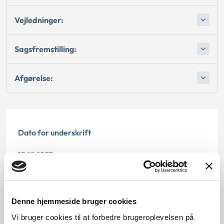
Vejledninger:
Sagsfremstilling:
Afgørelse:
Dato for underskrift
15.12.1997
Offentliggørelsesdato
12.07.2013
Denne hjemmeside bruger cookies
Vi bruger cookies til at forbedre brugeroplevelsen på
Paragraf