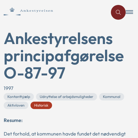
Ankestyrelsens
principafgørelse
O-87-97
1997
Kontanthjælp
Udnyttelse af arbejdsmuligheder
Kommunal
Aktivloven
Historisk
Resume:
Det forhold, at kommunen havde fundet det nødvendigt