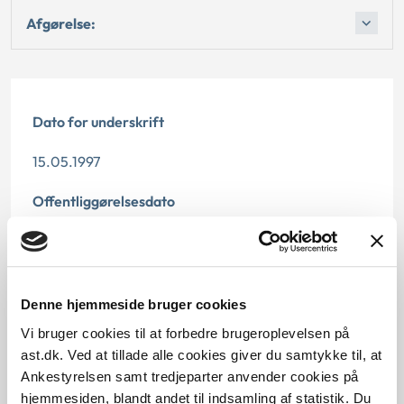
Afgørelse:
Dato for underskrift
15.05.1997
Offentliggørelsesdato
12.07.2013
Paragraf
Denne hjemmeside bruger cookies
§ 40
Vi bruger cookies til at forbedre brugeroplevelsen på
ast.dk. Ved at tillade alle cookies giver du samtykke til, at
Journalnummer
Ankestyrelsen samt tredjeparter anvender cookies på
hjemmesiden, blandt andet til indsamling af statistik. Du
200625-96