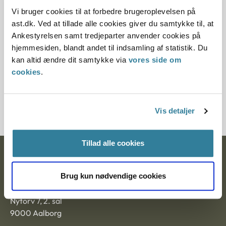
2019, da den ikke længere har vejledningsværdi.
Vi bruger cookies til at forbedre brugeroplevelsen på
ast.dk. Ved at tillade alle cookies giver du samtykke til, at
Paragraf
Ankestyrelsen samt tredjeparter anvender cookies på
hjemmesiden, blandt andet til indsamling af statistik. Du
§ 17
kan altid ændre dit samtykke via
vores side om
cookies
.
Journalnummer
20403-93
Vis detaljer
Tillad alle cookies
Ankestyrelsen
Brug kun nødvendige cookies
Postadresse:
Nytorv 7, 2. sal
9000 Aalborg