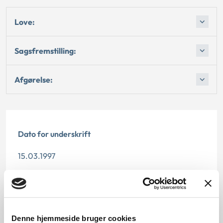
Love:
Sagsfremstilling:
Afgørelse:
Dato for underskrift
15.03.1997
Offentliggørelsesdato
11.07.2013
Denne hjemmeside bruger cookies
Denne principafgørelse er kasseret den 25. juni