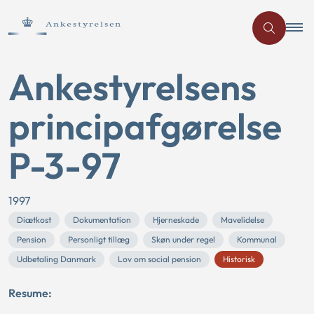
Ankestyrelsens
principafgørelse
P-3-97
1997
Diætkost
Dokumentation
Hjerneskade
Mavelidelse
Pension
Personligt tillæg
Skøn under regel
Kommunal
Udbetaling Danmark
Lov om social pension
Historisk
Resume: