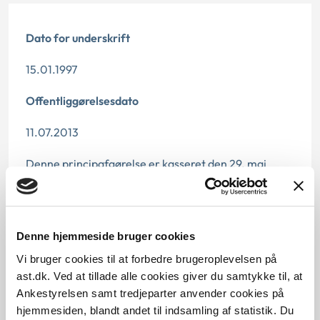
Dato for underskrift
15.01.1997
Offentliggørelsesdato
11.07.2013
Denne principafgørelse er kasseret den 29. maj
2019, da den ikke længere har vejledningsværdi.
Paragraf
Denne hjemmeside bruger cookies
§ 82 § 98 § 15 § 46a
Vi bruger cookies til at forbedre brugeroplevelsen på
Journalnummer
ast.dk. Ved at tillade alle cookies giver du samtykke til, at
Ankestyrelsen samt tredjeparter anvender cookies på
200501-96
hjemmesiden, blandt andet til indsamling af statistik. Du