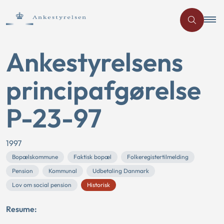
Ankestyrelsens
principafgørelse
P-23-97
1997
Bopælskommune
Faktisk bopæl
Folkeregistertilmelding
Pension
Kommunal
Udbetaling Danmark
Lov om social pension
Historisk
Resume: