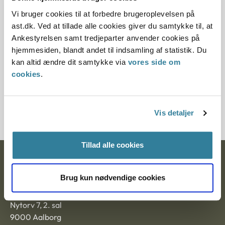
Vi bruger cookies til at forbedre brugeroplevelsen på
12.07.2013
ast.dk. Ved at tillade alle cookies giver du samtykke til, at
Paragraf
Ankestyrelsen samt tredjeparter anvender cookies på
hjemmesiden, blandt andet til indsamling af statistik. Du
§ 57
kan altid ændre dit samtykke via
vores side om
cookies
.
Journalnummer
201585-96
Vis detaljer
Tillad alle cookies
Ankestyrelsen
Brug kun nødvendige cookies
Postadresse:
Nytorv 7, 2. sal
9000 Aalborg