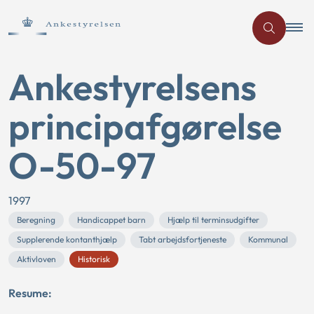
Ankestyrelsens
principafgørelse
O-50-97
1997
Beregning
Handicappet barn
Hjælp til terminsudgifter
Supplerende kontanthjælp
Tabt arbejdsfortjeneste
Kommunal
Aktivloven
Historisk
Resume: