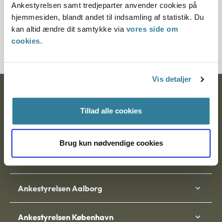
Ankestyrelsen samt tredjeparter anvender cookies på
Journalnummer
hjemmesiden, blandt andet til indsamling af statistik. Du
kan altid ændre dit samtykke via
vores side om
21031-95
cookies
.
Vis detaljer
Ankestyrelsen
Tillad alle cookies
Postadresse:
Nytorv 7, 2. sal
Brug kun nødvendige cookies
9000 Aalborg
Ankestyrelsen Aalborg
Ankestyrelsen København