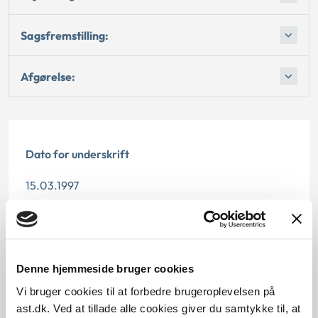
Sagsfremstilling:
Afgørelse:
Dato for underskrift
15.03.1997
Offentliggørelsesdato
12.07.2013
Denne hjemmeside bruger cookies
Paragraf
Vi bruger cookies til at forbedre brugeroplevelsen på
ast.dk. Ved at tillade alle cookies giver du samtykke til, at
§ 48 § 37 § 48