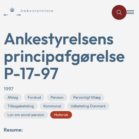
Ankestyrelsens
principafgørelse
P-17-97
1997
Afslag
Forskud
Pension
Personligt tillæg
Tilbagebetaling
Kommunal
Udbetaling Danmark
Lov om social pension
Historisk
Resume: