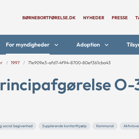
BØRNEBORTFØRELSE.DK
NYHEDER
PRESSE
T
For myndigheder
Adoption
Tilsy
er
1997
71e909e3-afd7-4f94-8700-80ef361cba43
rincipafgørelse O-
g social begivenhed
Supplerende kontanthjælp
Kommunal
Aktivlov