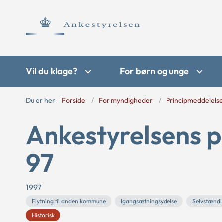
Vil du klage?
For børn og unge
Du er her:
Forside
For myndigheder
Principmeddelels
Ankestyrelsens p
97
1997
Flytning til anden kommune
Igangsætningsydelse
Selvstændi
Historisk