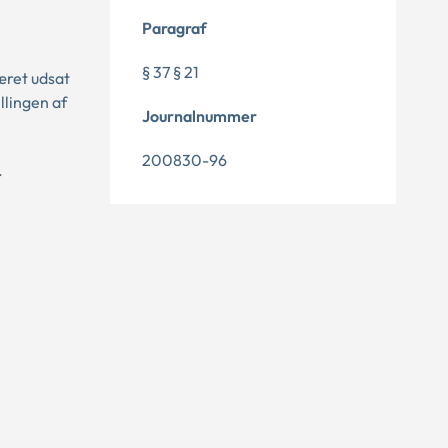
Paragraf
§ 37 § 21
æret udsat
llingen af
Journalnummer
200830-96
.