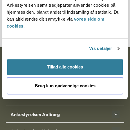
§ 17
Ankestyrelsen samt tredjeparter anvender cookies på
hjemmesiden, blandt andet til indsamling af statistik. Du
Journalnummer
kan altid ændre dit samtykke via
vores side om
cookies
.
21185-95
Vis detaljer
Ankestyrelsen
Tillad alle cookies
Postadresse:
Nytorv 7, 2. sal
Brug kun nødvendige cookies
9000 Aalborg
Ankestyrelsen Aalborg