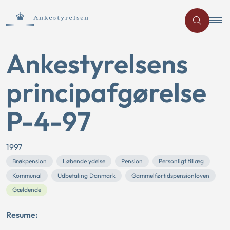
Ankestyrelsens
principafgørelse
P-4-97
1997
Brøkpension
Løbende ydelse
Pension
Personligt tillæg
Kommunal
Udbetaling Danmark
Gammelførtidspensionloven
Gældende
Resume: