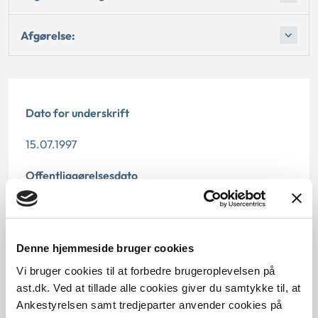
Afgørelse:
Dato for underskrift
15.07.1997
Offentliggørelsesdato
12.07.2013
Paragraf
Denne hjemmeside bruger cookies
§ 59 § 116
Vi bruger cookies til at forbedre brugeroplevelsen på
ast.dk. Ved at tillade alle cookies giver du samtykke til, at
Journalnummer
Ankestyrelsen samt tredjeparter anvender cookies på