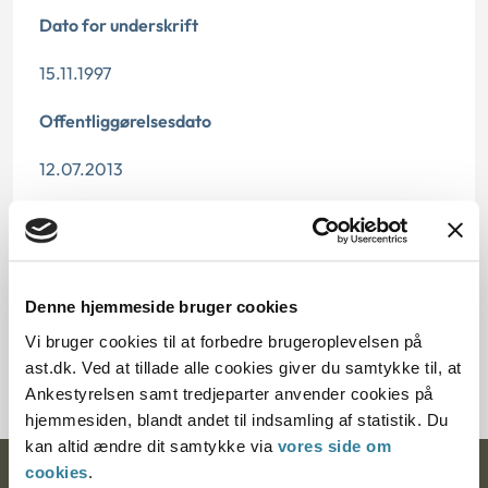
Dato for underskrift
15.11.1997
Offentliggørelsesdato
12.07.2013
Paragraf
§ 3 § 25 § 1
Denne hjemmeside bruger cookies
Journalnummer
Vi bruger cookies til at forbedre brugeroplevelsen på
700040-97
ast.dk. Ved at tillade alle cookies giver du samtykke til, at
Ankestyrelsen samt tredjeparter anvender cookies på
hjemmesiden, blandt andet til indsamling af statistik. Du
kan altid ændre dit samtykke via
vores side om
cookies
.