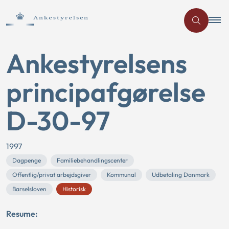
Ankestyrelsens
principafgørelse
D-30-97
1997
Dagpenge
Familiebehandlingscenter
Offentlig/privat arbejdsgiver
Kommunal
Udbetaling Danmark
Barselsloven
Historisk
Resume: