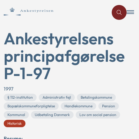
Ankestyrelsens
principafgørelse
P-1-97
1997
§ 112-institution
Administrativ fejl
Betalingskommune
Bopælskommuneforpligtelse
Handlekommune
Pension
Kommunal
Udbetaling Danmark
Lov om social pension
Historisk
Resume: