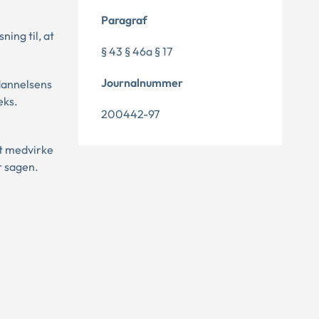
Paragraf
ing til, at
§ 43 § 46a § 17
Journalnummer
ddannelsens
eks.
200442-97
at medvirke
r sagen.