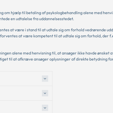
 om hjælp til betaling af psykologbehandling alene med henvisn
ntede en udtalelse fra uddannelsesstedet.
ntes at være i stand til at udtale sig om forhold vedrørende u
rventes at være kompetent til at udtale sig om forhold, der f.
ningen alene med henvisning til, at ansøger ikke havde ønsket 
iget til at afkræve ansøger oplysninger af direkte betydning fo