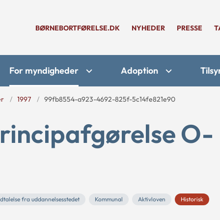
BØRNEBORTFØRELSE.DK
NYHEDER
PRESSE
T
For myndigheder
Adoption
Tilsy
er
1997
99fb8554-a923-4692-825f-5c14fe821e90
rincipafgørelse O-
dtalelse fra uddannelsesstedet
Kommunal
Aktivloven
Historisk