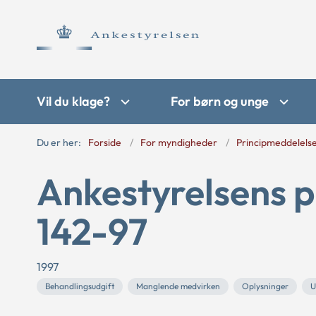
Vil du klage?
For børn og unge
Du er her:
Forside
For myndigheder
Principmeddelels
Ankestyrelsens p
142-97
1997
Behandlingsudgift
Manglende medvirken
Oplysninger
U