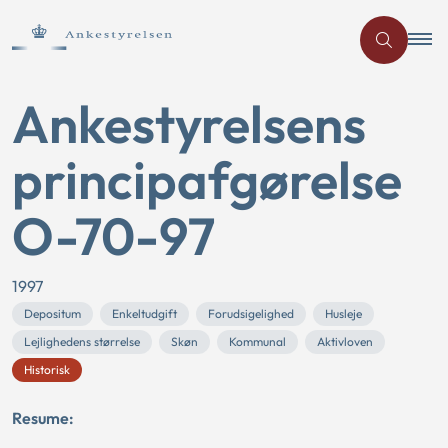
Ankestyrelsens
principafgørelse
O-70-97
1997
Depositum
Enkeltudgift
Forudsigelighed
Husleje
Lejlighedens størrelse
Skøn
Kommunal
Aktivloven
Historisk
Resume: