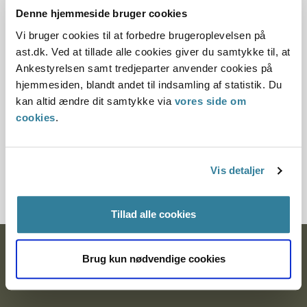
Denne hjemmeside bruger cookies
Offentliggørelsesdato
Vi bruger cookies til at forbedre brugeroplevelsen på
ast.dk. Ved at tillade alle cookies giver du samtykke til, at
12.07.2013
Ankestyrelsen samt tredjeparter anvender cookies på
Paragraf
hjemmesiden, blandt andet til indsamling af statistik. Du
kan altid ændre dit samtykke via
vores side om
§ 46
cookies
.
Journalnummer
Vis detaljer
201103-96
Tillad alle cookies
Ankestyrelsen
Brug kun nødvendige cookies
Postadresse: