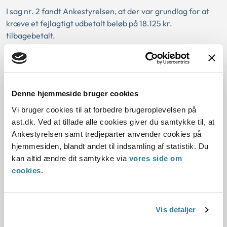
I sag nr. 2 fandt Ankestyrelsen, at der var grundlag for at
kræve et fejlagtigt udbetalt beløb på 18.125 kr.
tilbagebetalt.
Der blev lagt vægt på, at skadelidte måtte anses for at have
modtaget beløbet i ond tro, idet skadelidte siden februar
1996 havde fået udbetalt et fast månedligt beløb på
omkring 3.600 kr. Det forhold, at skadelidte sammen med
Denne hjemmeside bruger cookies
den løbende ydelse for juli 1996 fik udbetalt et beløb på
Vi bruger cookies til at forbedre brugeroplevelsen på
18.125 kr. bevirkede, at han burde have indset, at der var
ast.dk. Ved at tillade alle cookies giver du samtykke til, at
tale om en fejl, idet der var tale om en markant afvigelse
Ankestyrelsen samt tredjeparter anvender cookies på
fra det beløb, skadelidte sædvanligvis fik udbetalt. Der blev
hjemmesiden, blandt andet til indsamling af statistik. Du
endelig lagt vægt på, at Arbejdsskadestyrelsen efter kort
kan altid ændre dit samtykke via
vores side om
tid blev opmærksom på fejlen og krævede beløbet
cookies
.
tilbagebetalt.
Vis detaljer
Love: