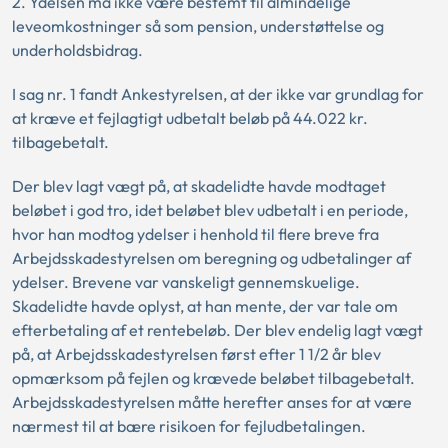
2. Ydelsen må ikke være bestemt til almindelige
leveomkostninger så som pension, understøttelse og
underholdsbidrag.
I sag nr. 1 fandt Ankestyrelsen, at der ikke var grundlag for
at kræve et fejlagtigt udbetalt beløb på 44.022 kr.
tilbagebetalt.
Der blev lagt vægt på, at skadelidte havde modtaget
beløbet i god tro, idet beløbet blev udbetalt i en periode,
hvor han modtog ydelser i henhold til flere breve fra
Arbejdsskadestyrelsen om beregning og udbetalinger af
ydelser. Brevene var vanskeligt gennemskuelige.
Skadelidte havde oplyst, at han mente, der var tale om
efterbetaling af et rentebeløb. Der blev endelig lagt vægt
på, at Arbejdsskadestyrelsen først efter 1 1/2 år blev
opmærksom på fejlen og krævede beløbet tilbagebetalt.
Arbejdsskadestyrelsen måtte herefter anses for at være
nærmest til at bære risikoen for fejludbetalingen.