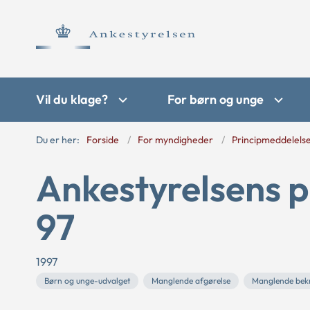
Vil du klage?
For børn og unge
Du er her:
Forside
For myndigheder
Principmeddelels
Ankestyrelsens p
97
1997
Børn og unge-udvalget
Manglende afgørelse
Manglende bek