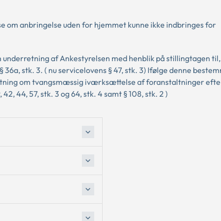
se om anbringelse uden for hjemmet kunne ikke indbringes for
underretning af Ankestyrelsen med henblik på stillingtagen til
§ 36a, stk. 3. ( nu servicelovens § 47, stk. 3) Ifølge denne beste
utning om tvangsmæssig iværksættelse af foranstaltninger efte
2, 44, 57, stk. 3 og 64, stk. 4 samt § 108, stk. 2 )