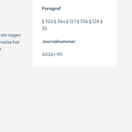
Paragraf
§ 32d § 36a § 127 § 35b § 128 §
35
, om sagen
Journalnummer
mmelse har
r
40261-95