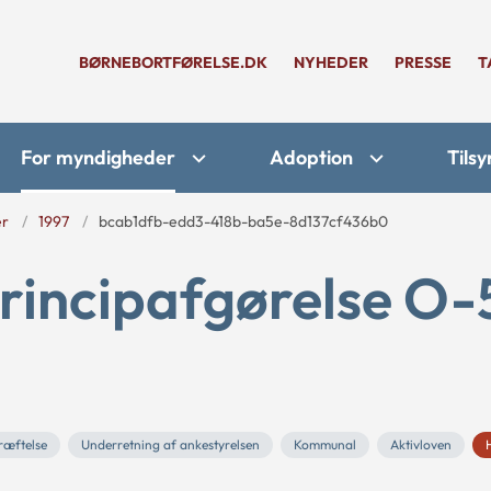
BØRNEBORTFØRELSE.DK
NYHEDER
PRESSE
T
For myndigheder
Adoption
Tilsy
er
1997
bcab1dfb-edd3-418b-ba5e-8d137cf436b0
rincipafgørelse O-
ræftelse
Underretning af ankestyrelsen
Kommunal
Aktivloven