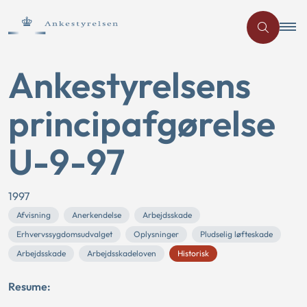
Ankestyrelsens
principafgørelse
U-9-97
1997
Afvisning
Anerkendelse
Arbejdsskade
Erhvervssygdomsudvalget
Oplysninger
Pludselig løfteskade
Arbejdsskade
Arbejdsskadeloven
Historisk
Resume: