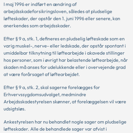
I maj 1996 er indført en ændring af
arbejdsskadeforsikringsloven, således at pludselige
løfteskader, der opstår den 1. juni 1996 eller senere, kan
anerkendes som arbejdsskader.
Efter § 9 a, stk. 1, defineres en pludselig løfteskade som en
varig muskel-, nerve- eller ledskade, der opstår spontant i
umiddelbar tilknytning til løftearbejde i akavede stillinger
hos personer, som i øvrigt har belastende løftearbejde, når
skaden må anses for udelukkende eller i overvejende grad
at være forårsaget af løftearbejdet.
Efter § 9 a, stk. 2, skal sagerne forelægges for
Erhvervssygdomsudvalget, medmindre
Arbejdsskadestyrelsen skønner, at forelæggelsen vil være
udsigtsløs.
Ankestyrelsen har nu behandlet nogle sager om pludselige
løfteskader. Alle de behandlede sager var afvist i