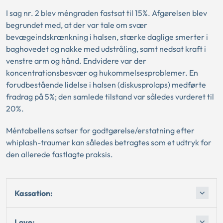
I sag nr. 2 blev méngraden fastsat til 15%. Afgørelsen blev
begrundet med, at der var tale om svær
bevægeindskrænkning i halsen, stærke daglige smerter i
baghovedet og nakke med udstråling, samt nedsat kraft i
venstre arm og hånd. Endvidere var der
koncentrationsbesvær og hukommelsesproblemer. En
forudbestående lidelse i halsen (diskusprolaps) medførte
fradrag på 5%; den samlede tilstand var således vurderet til
20%.
Méntabellens satser for godtgørelse/erstatning efter
whiplash-traumer kan således betragtes som et udtryk for
den allerede fastlagte praksis.
Kassation:
Love: