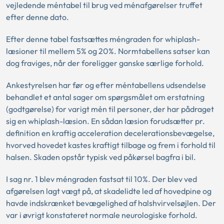
vejledende méntabel til brug ved ménafgørelser truffet
efter denne dato.
Efter denne tabel fastsættes méngraden for whiplash-
læsioner til mellem 5% og 20%. Normtabellens satser kan
dog fraviges, når der foreligger ganske særlige forhold.
Ankestyrelsen har før og efter méntabellens udsendelse
behandlet et antal sager om spørgsmålet om erstatning
(godtgørelse) for varigt mén til personer, der har pådraget
sig en whiplash-læsion. En sådan læsion forudsætter pr.
definition en kraftig acceleration decelerationsbevægelse,
hvorved hovedet kastes kraftigt tilbage og frem i forhold til
halsen. Skaden opstår typisk ved påkørsel bagfra i bil.
I sag nr. 1 blev méngraden fastsat til 10%. Der blev ved
afgørelsen lagt vægt på, at skadelidte led af hovedpine og
havde indskrænket bevægelighed af halshvirvelsøjlen. Der
var i øvrigt konstateret normale neurologiske forhold.