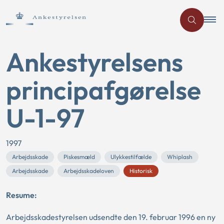
Ankestyrelsens
principafgørelse
U-1-97
1997
Arbejdsskade
Piskesmæld
Ulykkestilfælde
Whiplash
Arbejdsskade
Arbejdsskadeloven
Historisk
Resume:
Arbejdsskadestyrelsen udsendte den 19. februar 1996 en ny