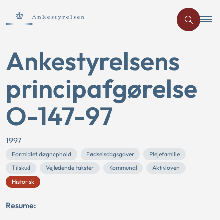
Ankestyrelsens
principafgørelse
O-147-97
1997
Formidlet døgnophold
Fødselsdagsgaver
Plejefamilie
Tilskud
Vejledende takster
Kommunal
Aktivloven
Historisk
Resume: