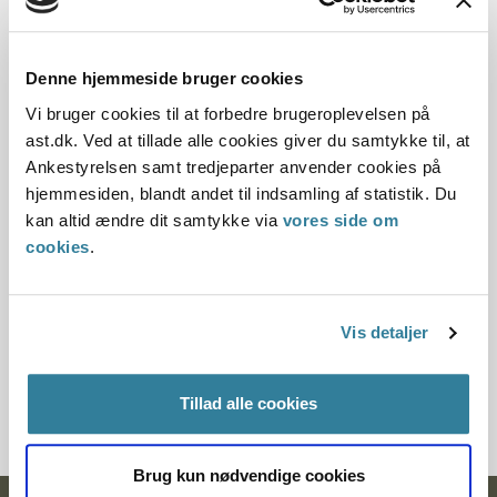
Dato for underskrift
Denne hjemmeside bruger cookies
15.11.1997
Vi bruger cookies til at forbedre brugeroplevelsen på
ast.dk. Ved at tillade alle cookies giver du samtykke til, at
Offentliggørelsesdato
Ankestyrelsen samt tredjeparter anvender cookies på
hjemmesiden, blandt andet til indsamling af statistik. Du
12.07.2013
kan altid ændre dit samtykke via
vores side om
cookies
.
Paragraf
§ 96 § 66 § 33 § 101
Vis detaljer
Journalnummer
200188-97
Tillad alle cookies
Brug kun nødvendige cookies