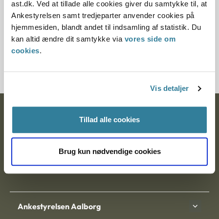
ast.dk. Ved at tillade alle cookies giver du samtykke til, at
§ 37a § 69 § 15 § 34
Ankestyrelsen samt tredjeparter anvender cookies på
hjemmesiden, blandt andet til indsamling af statistik. Du
Journalnummer
kan altid ændre dit samtykke via
vores side om
cookies
.
200696-96
Vis detaljer
Ankestyrelsen
Tillad alle cookies
Postadresse:
Brug kun nødvendige cookies
Nytorv 7, 2. sal
9000 Aalborg
Ankestyrelsen Aalborg