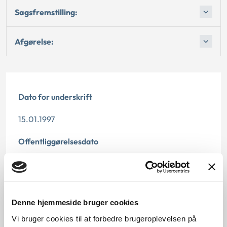
Sagsfremstilling:
Afgørelse:
Dato for underskrift
15.01.1997
Offentliggørelsesdato
11.07.2013
Denne principafgørelse er kasseret, da den er
erstattet af principafgørelse 42-16.
Denne hjemmeside bruger cookies
Vi bruger cookies til at forbedre brugeroplevelsen på
Paragraf