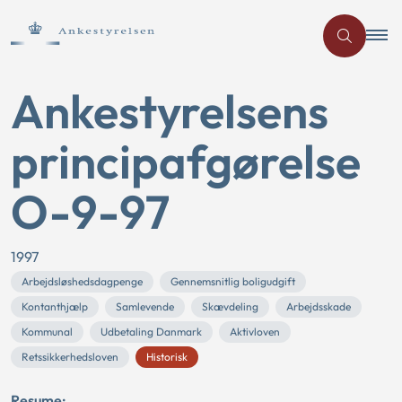
Ankestyrelsens
principafgørelse
O-9-97
1997
Arbejdsløshedsdagpenge
Gennemsnitlig boligudgift
Kontanthjælp
Samlevende
Skævdeling
Arbejdsskade
Kommunal
Udbetaling Danmark
Aktivloven
Retssikkerhedsloven
Historisk
Resume: