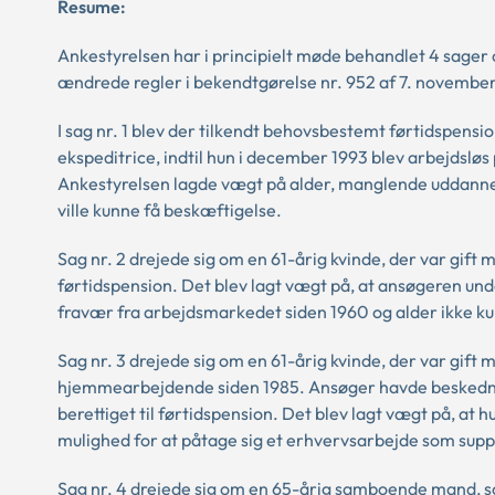
Resume:
Ankestyrelsen har i principielt møde behandlet 4 sager
ændrede regler i bekendtgørelse nr. 952 af 7. november
I sag nr. 1 blev der tilkendt behovsbestemt førtidspensi
ekspeditrice, indtil hun i december 1993 blev arbejdsløs 
Ankestyrelsen lagde vægt på alder, manglende uddannels
ville kunne få beskæftigelse.
Sag nr. 2 drejede sig om en 61-årig kvinde, der var gift
førtidspension. Det blev lagt vægt på, at ansøgeren u
fravær fra arbejdsmarkedet siden 1960 og alder ikke ku
Sag nr. 3 drejede sig om en 61-årig kvinde, der var gif
hjemmearbejdende siden 1985. Ansøger havde beskedne 
berettiget til førtidspension. Det blev lagt vægt på, at 
mulighed for at påtage sig et erhvervsarbejde som sup
Sag nr. 4 drejede sig om en 65-årig samboende mand, som