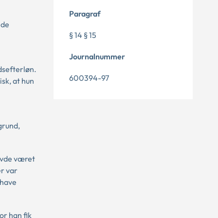
Paragraf
 de
§ 14 § 15
Journalnummer
dsefterløn.
600394-97
sk, at hun
grund,
havde været
r var
 have
or han fik