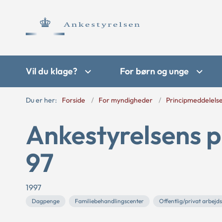
Vil du klage?
For børn og unge
Du er her:
Forside
For myndigheder
Principmeddelels
Ankestyrelsens p
97
1997
Dagpenge
Familiebehandlingscenter
Offentlig/privat arbejd