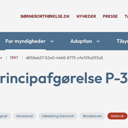
BØRNEBORTFØRELSE.DK
NYHEDER
PRESSE
T
For myndigheder
Adoption
Tilsy
er
1997
d858eb27-52a0-4468-8773-cfe129a293a5
rincipafgørelse P-
sgiver
Kommunal
Udbetaling Danmark
Barselsloven
Historisk