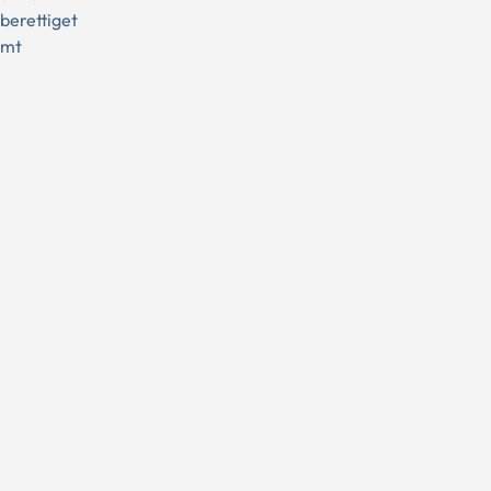
berettiget
amt