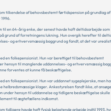
 om tilkendelse af behovsbestemt førtidspension på grundlag af
 1996.
on til en 64-årig enke, der senest havde haft deltidsarbejde som
på grund af forretningens lukning. Hun overgik herefter til delti
es- og erhvervsmæssig baggrund og fandt, at det var urealisti
 med en folkepensionist. Hun var berettiget til behovsbestemt
nder hensyn til manglende uddannelses- og erhvervsmæssig bag
nne forventes at kunne få beskæftigelse.
t med en folkepensionist. Hun var uddannet sygeplejerske, men 
helbredsmæssige klager. Ankestyrelsen fandt ikke, at ansøge
hun under hensyn til uddannelse og tidligere beskæftigelse skulle
plement til ægtefællens indkomst.
 tidligere havde haft fysisk belastende arbejde indtil 1993, hv