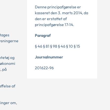
Denne principafgørelse er
kasseret den 3. marts 2014, da
den er erstattet af
principafgørelse 17-14.
 tages
Paragraf
lysningerne
§ 46 § 81 § 98 § 46 § 10 § 15
Journalnummer
ntetøj og
n økonomi
201622-96
, på
affelse af
ninger om,