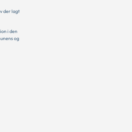
v der lagt
ion i den
munens og