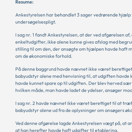
Resume:
Ankestyrelsen har behandlet 3 sager vedrørende hjælp
undersøgelsespligt.
I sag nr. 1 fandt Ankestyrelsen, at der ved afgørelsen af
enkeltudgifter, ikke alene kunne gives afslag med begrun
stilling til om den, der ansøgte om hjælpen havde haft m
om de økonomiske forhold.
På denne baggrund havde nævnet ikke været berettiget ti
babyudstyr alene med henvisning til, at udgiften havde 
havde kunnet spare op til udgiften. Der blev herved sær
hvilken måde, man havde ladet de ydelser, ansøger modt
I sag nr. 2 havde nævnet ikke været berettiget til at træf
babyudstyr alene ud fra de oplysninger om ansøgers 
Ved denne afgørelse lagde Ankestyrelsen vægt på, at an
at han herefter havde haft udgifter til etablering.