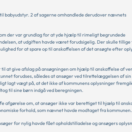
 til babyudstyr. 2 af sagerne omhandlede derudover nævnets
, om der var grundlag for at yde hjælp til rimeligt begrundede
delsen, at udgiften havde været forudsigelig. Der skulle tillige
ulighed for at spare op til anskaffelsen af det ansøgte efter op
l at give afslag på ansøgningen om hjælp til anskaffelse af ve
kunnet forudses, således at ansøger ved tilrettelæggelsen af si
ligt lagt vægt på, at det ikke af kommunens oplysninger fremgik
og til sine børn indgå ved beregningen.
fe afgørelse om, at ansøger ikke var berettiget til hjælp til ansk
økonomiske forhold, som nævnet havde modtaget fra kommunen.
søger for nylig havde fået opholdstilladelse og ansøgers oplys