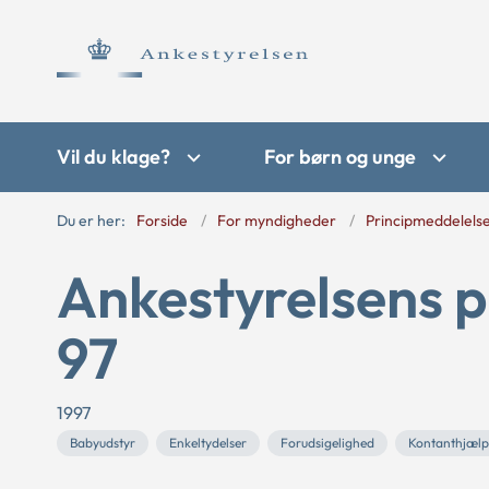
Vil du klage?
For børn og unge
Du er her:
Forside
For myndigheder
Principmeddelels
Ankestyrelsens 
97
1997
Babyudstyr
Enkeltydelser
Forudsigelighed
Kontanthjælp