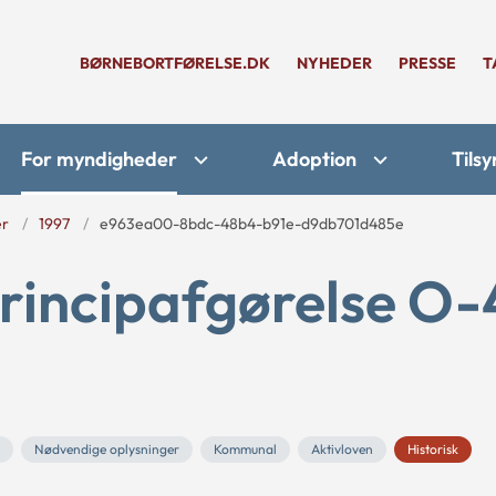
BØRNEBORTFØRELSE.DK
NYHEDER
PRESSE
T
For myndigheder
Adoption
Tilsy
er
1997
e963ea00-8bdc-48b4-b91e-d9db701d485e
principafgørelse O
Nødvendige oplysninger
Kommunal
Aktivloven
Historisk