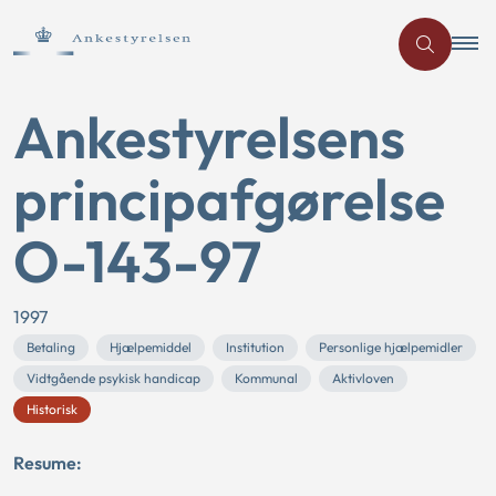
Ankestyrelsens
principafgørelse
O-143-97
1997
Betaling
Hjælpemiddel
Institution
Personlige hjælpemidler
Vidtgående psykisk handicap
Kommunal
Aktivloven
Historisk
Resume: