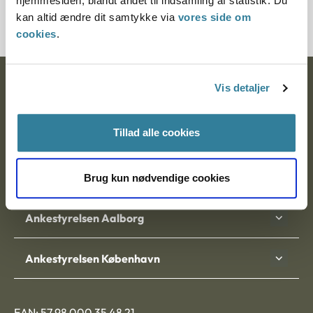
hjemmesiden, blandt andet til indsamling af statistik. Du
200751-96
kan altid ændre dit samtykke via
vores side om
cookies
.
Ankestyrelsen
Vis detaljer
Postadresse:
Tillad alle cookies
Nytorv 7, 2. sal
9000 Aalborg
Brug kun nødvendige cookies
Ankestyrelsen Aalborg
Ankestyrelsen København
EAN: 57 98 000 35 48 21