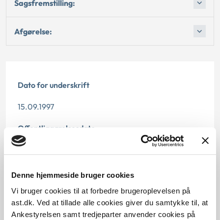
Sagsfremstilling:
Afgørelse:
Dato for underskrift
15.09.1997
Offentliggørelsesdato
12.07.2013
Paragraf
Denne hjemmeside bruger cookies
Vi bruger cookies til at forbedre brugeroplevelsen på
§ 59 § 15
ast.dk. Ved at tillade alle cookies giver du samtykke til, at
Journalnummer
Ankestyrelsen samt tredjeparter anvender cookies på