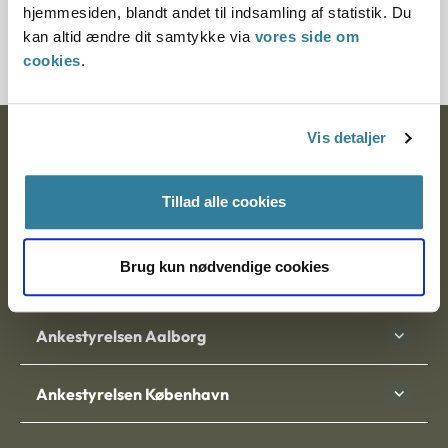
hjemmesiden, blandt andet til indsamling af statistik. Du
200389-97
kan altid ændre dit samtykke via
vores side om
cookies
.
Vis detaljer
Ankestyrelsen
Postadresse:
Tillad alle cookies
Nytorv 7, 2. sal
9000 Aalborg
Brug kun nødvendige cookies
Ankestyrelsen Aalborg
Ankestyrelsen København