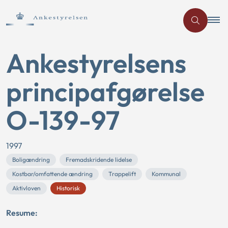
Ankestyrelsens
principafgørelse
O-139-97
1997
Boligændring
Fremadskridende lidelse
Kostbar/omfattende ændring
Trappelift
Kommunal
Aktivloven
Historisk
Resume: