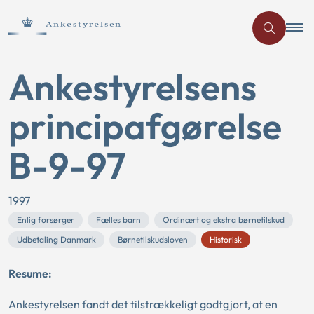
Ankestyrelsens
principafgørelse
B-9-97
1997
Enlig forsørger
Fælles barn
Ordinært og ekstra børnetilskud
Udbetaling Danmark
Børnetilskudsloven
Historisk
Resume:
Ankestyrelsen fandt det tilstrækkeligt godtgjort, at en